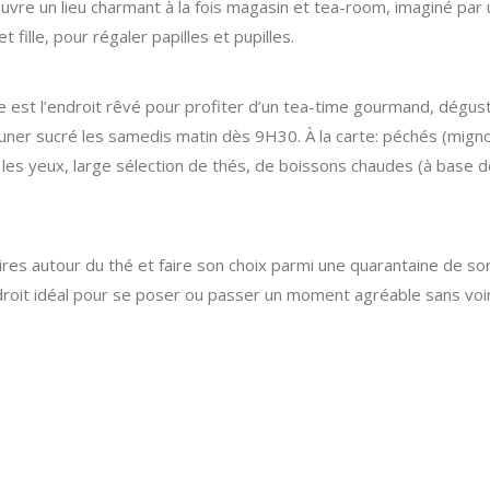
uvre un lieu charmant à la fois magasin et tea-room, imaginé par 
ille, pour régaler papilles et pupilles.
 est l’endroit rêvé pour profiter d’un tea-time gourmand, dégus
jeuner sucré les samedis matin dès 9H30. À la carte: péchés (mign
les yeux, large sélection de thés, de boissons chaudes (à base d
s autour du thé et faire son choix parmi une quarantaine de so
roit idéal pour se poser ou passer un moment agréable sans voir