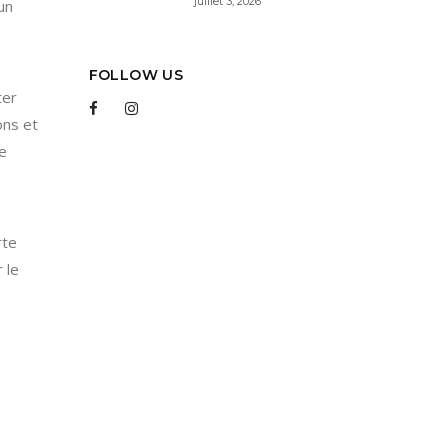
juillet 3, 2026
un
FOLLOW US
ter
ons et
e
rte
 le