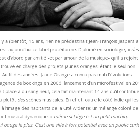
 a (bientôt) 15 ans, rien ne prédestinait Jean-François Jaspers a
’est aujourd’hui ce label protéiforme. Diplômé en sociologie, «
des
’est d’abord par amitié -et par amour de la musique- qu’il a rejoint 
e retrouvé en charge des projets jaunes oranges: étant le seul non
é. Au fil des années, Jaune Orange a connu pas mal d’évolutions
e agence de bookings en 2006, lancement d’un microfestival en 20
fait place à du sang neuf, cela fait maintenant 14 ans qu’il contribue
u plutôt
des
scènes musicales. En effet, outre le côté indie qui les
 à l’image des habitants de la Cité Ardente: un mélange coloré de
 pot musical dynamique: «
même si Liège est un petit machin,
i bouge le plus. C’est une ville à fort potentiel avec un public curi