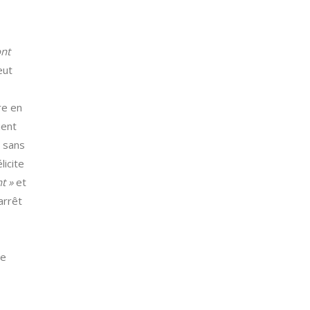
ont
eut
re en
ient
a sans
licite
nt »
et
arrêt
de