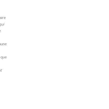
aire
qui
e
Jaune
t que
nt