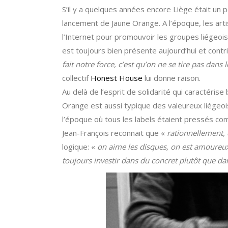
S’il y a quelques années encore Liège était un 
lancement de Jaune Orange. A l’époque, les arti
l’Internet pour promouvoir les groupes liégeois, 
est toujours bien présente aujourd’hui et contrib
fait notre force, c’est qu’on ne se tire pas dans 
collectif
Honest House
lui donne raison.
Au delà de l’esprit de solidarité qui caractérise 
Orange est aussi typique des valeureux liégeois.
l’époque où tous les labels étaient pressés com
Jean-François reconnait que «
rationnellement, c
logique: «
on aime les disques, on est amoureux 
toujours investir dans du concret plutôt que d