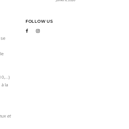
FOLLOW US
 se
le
10,…)
 à la
eux et