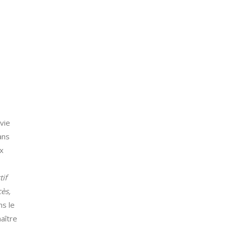
vie
ans
x
tif
cès,
ns le
naître