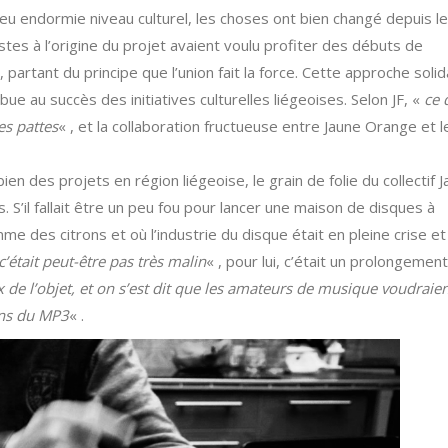
peu endormie niveau culturel, les choses ont bien changé depuis le
stes à l’origine du projet avaient voulu profiter des débuts de
partant du principe que l’union fait la force. Cette approche solid
ue au succès des initiatives culturelles liégeoises. Selon JF, «
ce 
les pattes
« , et la collaboration fructueuse entre Jaune Orange et l
bien des projets en région liégeoise, le grain de folie du collectif 
 S’il fallait être un peu fou pour lancer une maison de disques à
me des citrons et où l’industrie du disque était en pleine crise e
’était peut-être pas très malin
« , pour lui, c’était un prolongement
de l’objet, et on s’est dit que les amateurs de musique voudraie
ans du MP3
« .