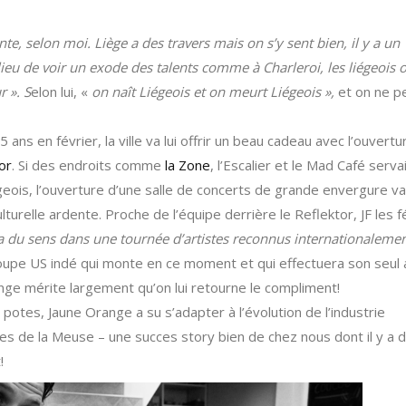
nte, selon moi. Liège a des travers mais on s’y sent bien, il y a un
eu de voir un exode des talents comme à Charleroi, les liégeois 
r ». S
elon lui, «
on naît Liégeois et on meurt Liégeois »,
et on ne p
ans en février, la ville va lui offrir un beau cadeau avec l’ouvertu
or
. Si des endroits comme
la Zone
, l’Escalier et le Mad Café serva
eois, l’ouverture d’une salle de concerts de grande envergure v
urelle ardente. Proche de l’équipe derrière le Reflektor, JF les fé
 a du sens dans une tournée d’artistes reconnus internationaleme
oupe US indé qui monte en ce moment et qui effectuera son seul 
range mérite largement qu’on lui retourne le compliment!
potes, Jaune Orange a su s’adapter à l’évolution de l’industrie
ves de la Meuse – une succes story bien de chez nous dont il y a 
!