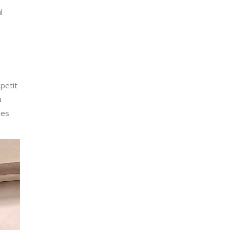
l
 petit
a
les