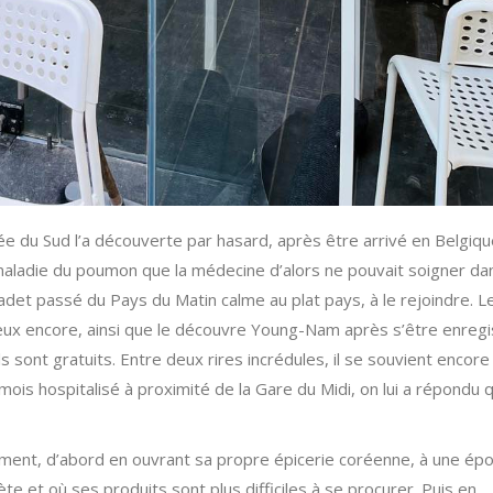
rée du Sud l’a découverte par hasard, après être arrivé en Belgique
 maladie du poumon que la médecine d’alors ne pouvait soigner da
 cadet passé du Pays du Matin calme au plat pays, à le rejoindre. L
mieux encore, ainsi que le découvre Young-Nam après s’être enregi
ls sont gratuits. Entre deux rires incrédules, il se souvient encore
ois hospitalisé à proximité de la Gare du Midi, on lui a répondu qu
rement, d’abord en ouvrant sa propre épicerie coréenne, à une ép
ète et où ses produits sont plus difficiles à se procurer. Puis en