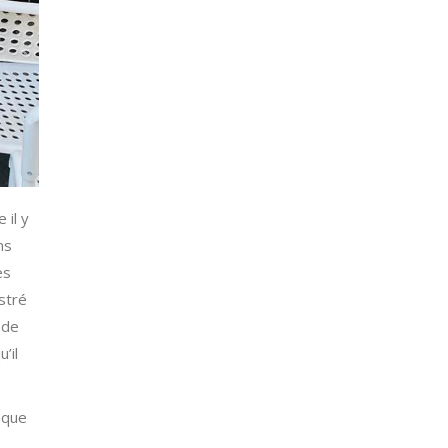
 il y
ns
es
stré
 de
’il
oque