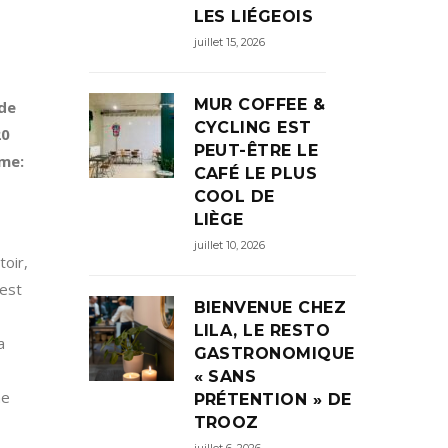
LES LIÉGEOIS
juillet 15, 2026
MUR COFFEE &
nde
CYCLING EST
20
PEUT-ÊTRE LE
lme:
CAFÉ LE PLUS
COOL DE
LIÈGE
juillet 10, 2026
oir,
 est
BIENVENUE CHEZ
LILA, LE RESTO
a
GASTRONOMIQUE
« SANS
ne
PRÉTENTION » DE
TROOZ
juillet 6, 2026