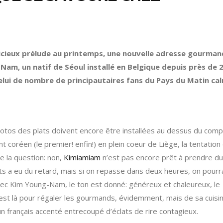
licieux prélude au printemps, une nouvelle adresse gourma
Nam, un natif de Séoul installé en Belgique depuis près de 
lui de nombre de principautaires fans du Pays du Matin ca
otos des plats doivent encore être installées au dessus du compt
t coréen (le premier! enfin!) en plein coeur de Liège, la tentation
e la question: non,
Kimiamiam
n’est pas encore prêt à prendre du
ents a eu du retard, mais si on repasse dans deux heures, on pourr
ec Kim Young-Nam, le ton est donné: généreux et chaleureux, le
est là pour régaler les gourmands, évidemment, mais de sa cuisi
n français accenté entrecoupé d’éclats de rire contagieux.