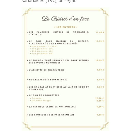
sarladaises (13€), un régal.