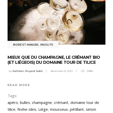
BOIRE ET MANGER
,
INSOLITE
MIEUX QUE DU CHAMPAGNE, LE CRÉMANT BIO
(ET LIÉGEOIS) DU DOMAINE TOUR DE TILICE
by
Kathleen Wuyard-Jadot
décembre 6, 2021
3.88k
READ MORE
Tags:
apéro
,
bulles
,
champagne
,
crémant
,
domaine tour de
tilice
,
fexhe-slins
,
Liège
,
mousseux
,
pétillant
,
simon