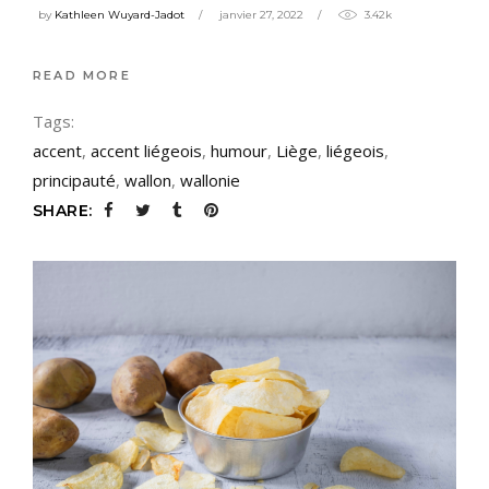
by
Kathleen Wuyard-Jadot
janvier 27, 2022
3.42k
READ MORE
Tags:
accent
,
accent liégeois
,
humour
,
Liège
,
liégeois
,
principauté
,
wallon
,
wallonie
SHARE: