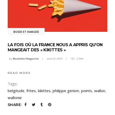
BOIRE ET MANGER
LA FOIS OÙ LA FRANCE NOUS A APPRIS QU’ON
MANGEAIT DES « KIKITTES »
by
Boulettes Magazine
août 8, 2023
2.94k
READ MORE
Tags:
belgitude
,
frites
,
kikittes
,
philippe genion
,
points
,
wallon
,
wallonie
SHARE: