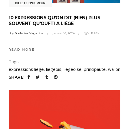
BILLETS D'HUMEUR
10 EXPRESSIONS QU’ON DIT (BIEN) PLUS
SOUVENT QU’OUFTI À LIÈGE
by
Boulettes Magazine
janvier 16, 2024
17.28k
READ MORE
Tags:
expressions liège
,
liégeois
,
liégeoise
,
principauté
,
wallon
SHARE: