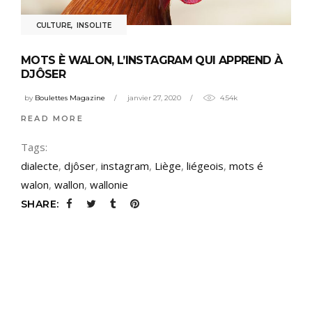
CULTURE
,
INSOLITE
MOTS È WALON, L’INSTAGRAM QUI APPREND À
DJÔSER
by
Boulettes Magazine
janvier 27, 2020
4.54k
READ MORE
Tags:
dialecte
,
djôser
,
instagram
,
Liège
,
liégeois
,
mots é
walon
,
wallon
,
wallonie
SHARE: