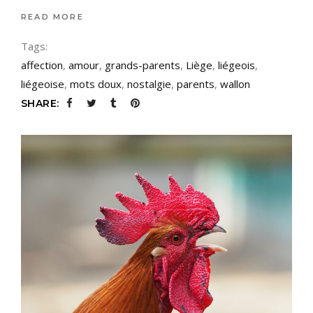
READ MORE
Tags:
affection
,
amour
,
grands-parents
,
Liège
,
liégeois
,
liégeoise
,
mots doux
,
nostalgie
,
parents
,
wallon
SHARE: