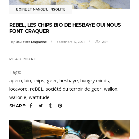
BOIRE ET MANGER
,
INSOLITE
REBEL, LES CHIPS BIO DE HESBAYE QUI NOUS
FONT CRAQUER
by
Boulettes Magazine
décembre 17, 2021
2.9k
READ MORE
Tags:
apéro
,
bio
,
chips
,
geer
,
hesbaye
,
hungry minds
,
locavore
,
reBEL
,
société du terroir de geer
,
wallon
,
wallonie
,
wattitude
SHARE: