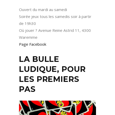
Ouvert du mardi au samedi
Soirée jeux tous les samedis soir à partir
de 19h30
Où jouer ? Avenue Reine Astrid 11, 4300
Waremme
Page Facebook
LA BULLE
LUDIQUE, POUR
LES PREMIERS
PAS