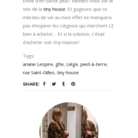
Envie d’en savoir plus? Rendez-vous sur le
site de la
tiny house
. Et gageons que ce
mini lieu de vie au maxi effet ne manquera
pas d’inspirer les Liégeois qui cherchent LE
bien à acheter… Et si la solution, c’était
d’acheter une
tiny
maison?
Tags:
ariane Lespire
,
gîte
,
Liège
,
pied-à-terre
,
rue Saint-Gilles
,
tiny house
SHARE: