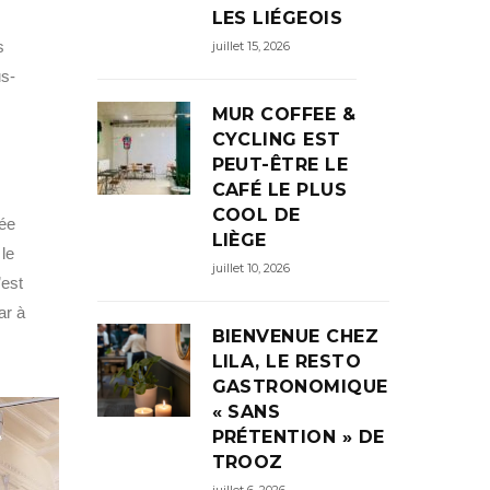
LES LIÉGEOIS
s
juillet 15, 2026
us-
MUR COFFEE &
CYCLING EST
PEUT-ÊTRE LE
CAFÉ LE PLUS
COOL DE
sée
LIÈGE
le
juillet 10, 2026
’est
ar à
BIENVENUE CHEZ
LILA, LE RESTO
GASTRONOMIQUE
« SANS
PRÉTENTION » DE
TROOZ
juillet 6, 2026