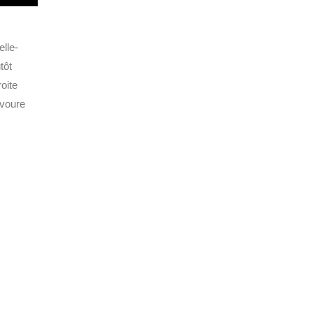
lle-
tôt
oite
avoure