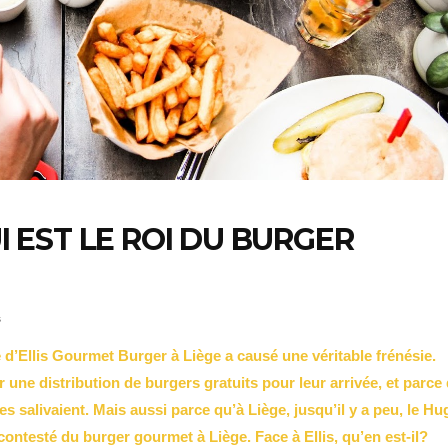
UI EST LE ROI DU BURGER
s
e d’Ellis Gourmet Burger à Liège a causé une véritable frénésie.
r une distribution de burgers gratuits pour leur arrivée, et parce
es salivaient. Mais aussi parce qu’à Liège, jusqu’il y a peu, le Hu
contesté du burger gourmet à Liège. Face à Ellis, qu’en est-il?