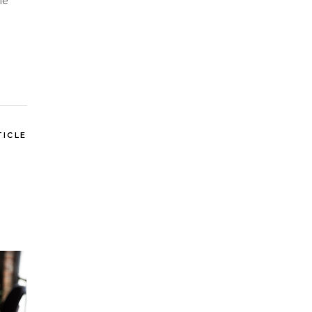
le
TICLE