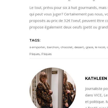
Le tout, prévu pour six à huit gourmands, mais 
qui peut vous juger? Certainement pas nous, vo
proposés au prix de 32€ l’oeuf, peuvent êtr
propose également deux oeufs (petit ou grand) re
TAGS:
,
,
,
,
,
,
à emporter
barchon
chocolat
dessert
glace
le nicoli
,
Pâques
Pâques
KATHLEEN
Journaliste p
dans VICE, Le
et politique.