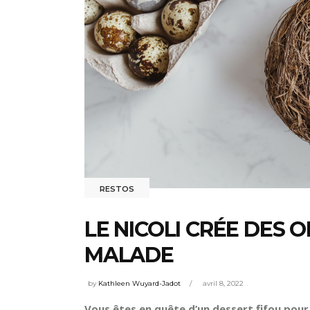
RESTOS
LE NICOLI CRÉE DES 
MALADE
by
Kathleen Wuyard-Jadot
avril 8, 2022
Vous êtes en quête d’un dessert fifou pou