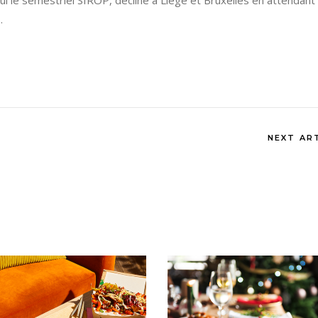
ui le semestriel SIROP, décliné à Liège et Bruxelles en attendant 
.
NEXT AR