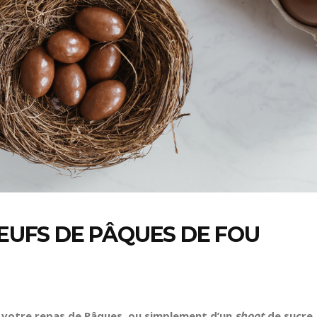
OEUFS DE PÂQUES DE FOU
r votre repas de Pâques, ou simplement d’un
shoot
de sucre