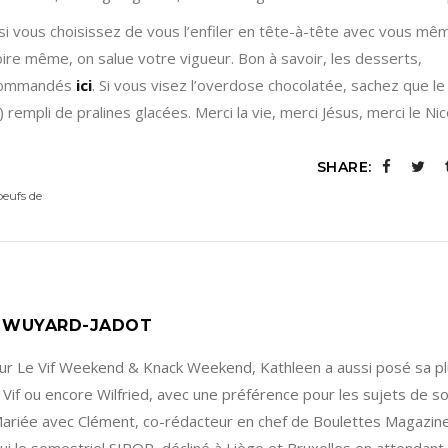
si vous choisissez de vous l’enfiler en tête-à-tête avec vous mê
ire même, on salue votre vigueur. Bon à savoir, les desserts,
e commandés
ici
. Si vous visez l’overdose chocolatée, sachez que le 
mpli de pralines glacées. Merci la vie, merci Jésus, merci le Nico
SHARE:
oeufs de
 WUYARD-JADOT
our Le Vif Weekend & Knack Weekend, Kathleen a aussi posé sa 
 Vif ou encore Wilfried, avec une préférence pour les sujets de s
 Mariée avec Clément, co-rédacteur en chef de Boulettes Magazine