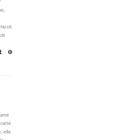
me,
Nicoli
li!
plume
ociété
, elle