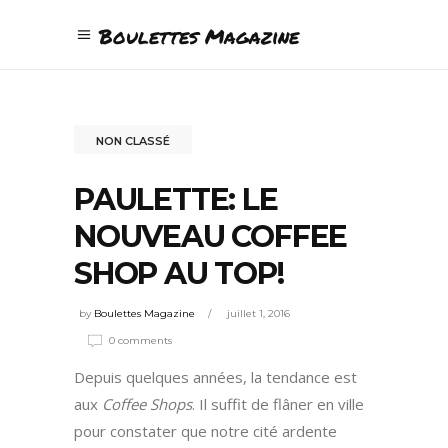
Boulettes Magazine
NON CLASSÉ
PAULETTE: LE
NOUVEAU COFFEE
SHOP AU TOP!
by
Boulettes Magazine
juillet 1, 2016
0 comments
Depuis quelques années, la tendance est
aux
Coffee Shops
. Il suffit de flâner en ville
pour constater que notre cité ardente