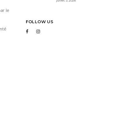
juillet 3, 2026
ar le
FOLLOW US
enté