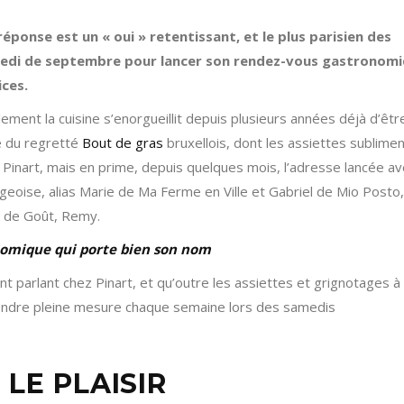
éponse est un « oui » retentissant, et le plus parisien des
amedi de septembre pour lancer son rendez-vous gastronom
ices.
ment la cuisine s’enorgueillit depuis plusieurs années déjà d’être
e du regretté
Bout de gras
bruxellois, dont les assiettes sublimen
de Pinart, mais en prime, depuis quelques mois, l’adresse lancée a
égeoise, alias Marie de Ma Ferme en Ville et Gabriel de Mio Posto,
x de Goût, Remy.
nomique qui porte bien son nom
t parlant chez Pinart, et qu’outre les assiettes et grignotages à 
endre pleine mesure chaque semaine lors des samedis
 LE PLAISIR