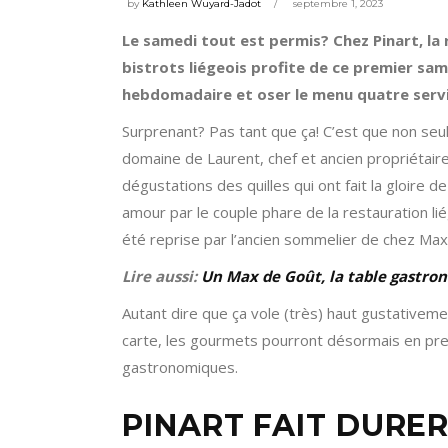
by
Kathleen Wuyard-Jadot
septembre 1, 2023
Le samedi tout est permis? Chez Pinart, la r
bistrots liégeois profite de ce premier s
hebdomadaire et oser le menu quatre serv
Surprenant? Pas tant que ça! C’est que non seule
domaine de Laurent, chef et ancien propriétair
dégustations des quilles qui ont fait la gloire 
amour par le couple phare de la restauration li
été reprise par l’ancien sommelier de chez Ma
Lire aussi:
Un Max de Goût, la table gastro
Autant dire que ça vole (très) haut gustativemen
carte, les gourmets pourront désormais en pr
gastronomiques.
PINART FAIT DURER