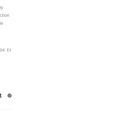
my
ction
le
94. Et