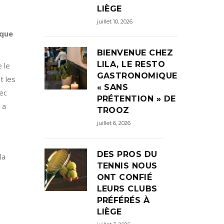
LIÈGE
juillet 10, 2026
ique
BIENVENUE CHEZ
LILA, LE RESTO
 le
GASTRONOMIQUE
t les
« SANS
vec
PRÉTENTION » DE
 a
TROOZ
juillet 6, 2026
DES PROS DU
la
TENNIS NOUS
ONT CONFIÉ
LEURS CLUBS
PRÉFÉRÉS À
LIÈGE