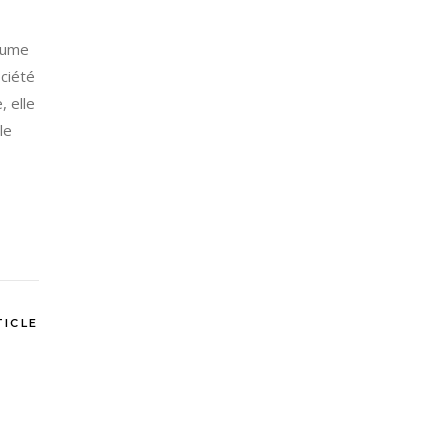
plume
ociété
, elle
le
TICLE