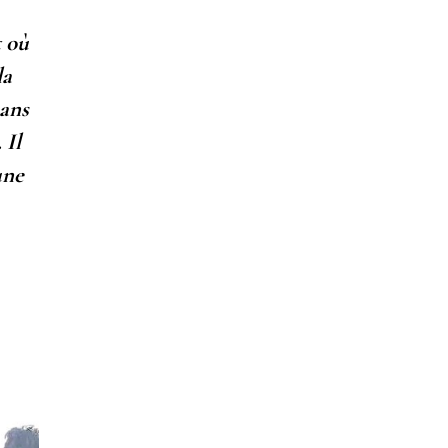
t où
la
sans
 Il
une