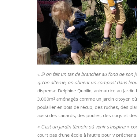
«
Si on fait un tas de branches au fond de son j
qu’on alterne, on obtient un compost dans leque
dispense Delphine Quoilin, animatrice au Jardin 
3.000m
aménagés comme un jardin citoyen où l’
2
poulailler en bois de récup, des ruches, des pla
aussi des canards, des poules, des coqs et des l
«
C’est un jardin témoin où venir s’inspirer
» con
court pas d’une école à l’autre pour y prêcher 