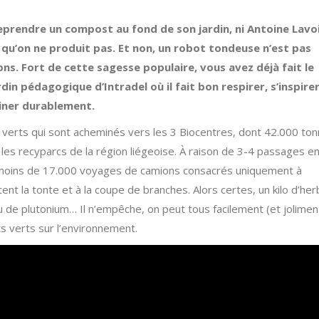
eprendre un compost au fond de son jardin, ni Antoine Lavoi
i qu’on ne produit pas. Et non, un robot tondeuse n’est pas
ns. Fort de cette sagesse populaire, vous avez déjà fait le
din pédagogique d’Intradel où il fait bon respirer, s’inspire
diner durablement.
s verts qui sont acheminés vers les 3 Biocentres, dont 42.000 to
les recyparcs de la région liégeoise. À raison de 3-4 passages e
 moins de 17.000 voyages de camions consacrés uniquement à
t la tonte et à la coupe de branches. Alors certes, un kilo d’he
u de plutonium… Il n’empêche, on peut tous facilement (et jolimen
ts verts sur l’environnement.