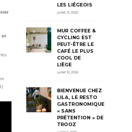
LES LIÉGEOIS
sier
juillet 15, 2026
MUR COFFEE &
r et
CYCLING EST
PEUT-ÊTRE LE
CAFÉ LE PLUS
nnes
COOL DE
n
LIÈGE
juillet 10, 2026
rbe
t)
BIENVENUE CHEZ
LILA, LE RESTO
GASTRONOMIQUE
« SANS
PRÉTENTION » DE
TROOZ
juillet 6, 2026