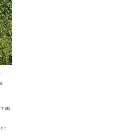
t
ue
, mais
 ne