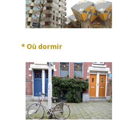
* Où dormir
*****************
*********