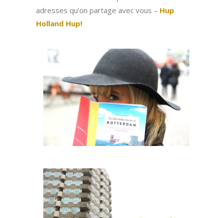
adresses qu’on partage avec vous –
Hup
Holland Hup!
*****************
*****************