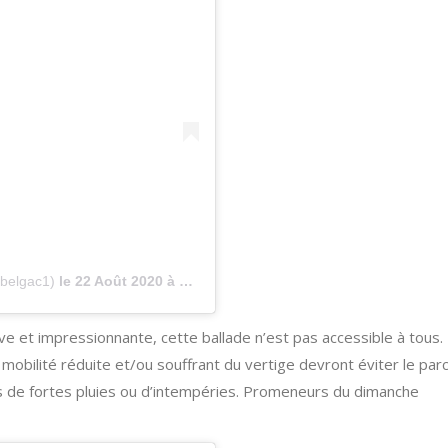
@belgac1)
le
22 Août 2020 à 7 :16 PDT
ve et impressionnante, cette ballade n’est pas accessible à tous.
mobilité réduite et/ou souffrant du vertige devront éviter le par
as de fortes pluies ou d’intempéries. Promeneurs du dimanche