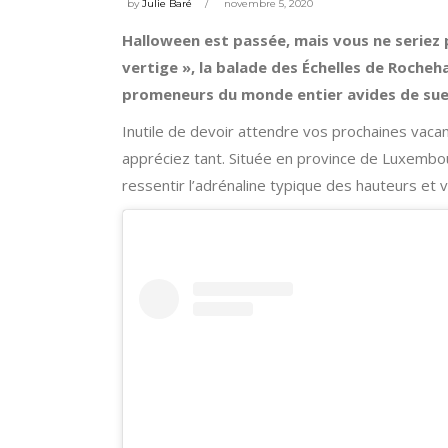
by
Julie Baré
novembre 5, 2020
Halloween est passée, mais vous ne seriez 
vertige », la balade des
É
chelles de Rocheh
promeneurs du monde entier avides de sueu
Inutile de devoir attendre vos prochaines vaca
appréciez tant. Située en province de Luxembou
ressentir l’adrénaline typique des hauteurs et 