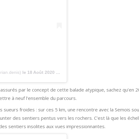
rian.denis)
le
18 Août 2020 à 3 :50 PDT
 rassurés par le concept de cette balade atypique, sachez qu’en 
ettre à neuf l’ensemble du parcours.
s sueurs froides : sur ces 5 km, une rencontre avec la Semois so
nter des sentiers pentus vers les rochers. C’est là que les échel
s des sentiers insolites aux vues impressionnantes.