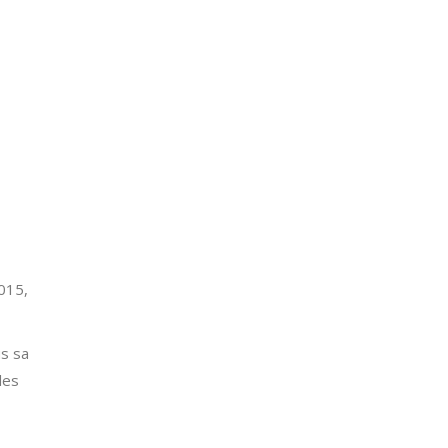
2015,
us sa
les