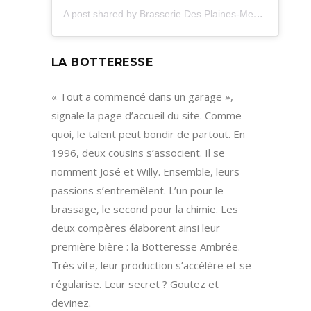
A post shared by Brasserie Des Plaines-Meuse (@korus_hesbyone_murdehuy)
LA BOTTERESSE
« Tout a commencé dans un garage »,
signale la page d’accueil du site. Comme
quoi, le talent peut bondir de partout. En
1996, deux cousins s’associent. Il se
nomment José et Willy. Ensemble, leurs
passions s’entremêlent. L’un pour le
brassage, le second pour la chimie. Les
deux compères élaborent ainsi leur
première bière : la Botteresse Ambrée.
Très vite, leur production s’accélère et se
régularise. Leur secret ? Goutez et
devinez.