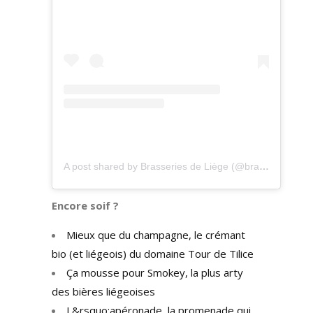
A post shared by Brasseries de Liège (@brasseriesdeliege)
Encore soif ?
Mieux que du champagne, le crémant
bio (et liégeois) du domaine Tour de Tilice
Ça mousse pour Smokey, la plus arty
des bières liégeoises
L&rsquo;apéronade, la promenade qui