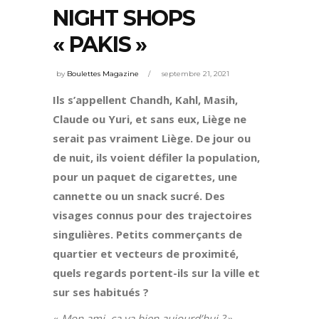
NIGHT SHOPS
« PAKIS »
by
Boulettes Magazine
septembre 21, 2021
Ils s’appellent Chandh, Kahl, Masih,
Claude ou Yuri, et sans eux, Liège ne
serait pas vraiment Liège. De jour ou
de nuit, ils voient défiler la population,
pour un paquet de cigarettes, une
cannette ou un snack sucré. Des
visages connus pour des trajectoires
singulières. Petits commerçants de
quartier et vecteurs de proximité,
quels regards portent-ils sur la ville et
sur ses habitués ?
«
Mon ami, ça va bien aujourd’hui ?
»