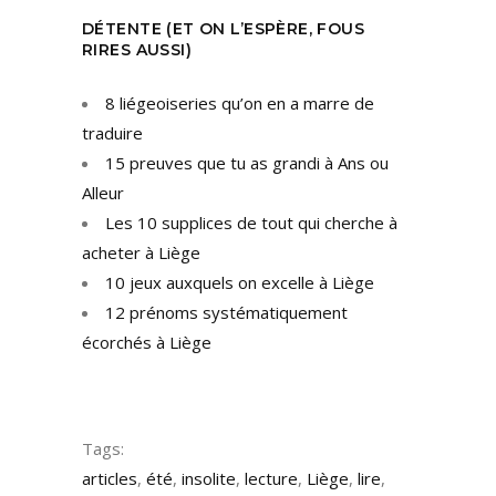
DÉTENTE (ET ON L’ESPÈRE, FOUS
RIRES AUSSI)
8 liégeoiseries qu’on en a marre de
traduire
15 preuves que tu as grandi à Ans ou
Alleur
Les 10 supplices de tout qui cherche à
acheter à Liège
10 jeux auxquels on excelle à Liège
12 prénoms systématiquement
écorchés à Liège
Tags:
articles
,
été
,
insolite
,
lecture
,
Liège
,
lire
,